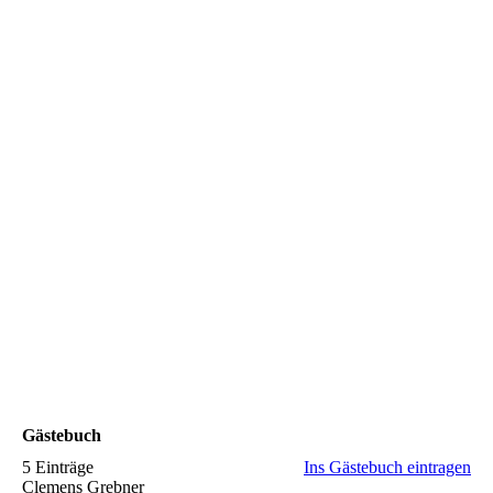
Hocketse_25_04
Hocketse_25_05
Hocketse_25_06
Hocketse_25_07
Hocketse_25_08
Hocketse_25_09
Hocketse_25_10
Hocketse_25_11
Gästebuch
5 Einträge
Ins Gästebuch eintragen
Clemens Grebner