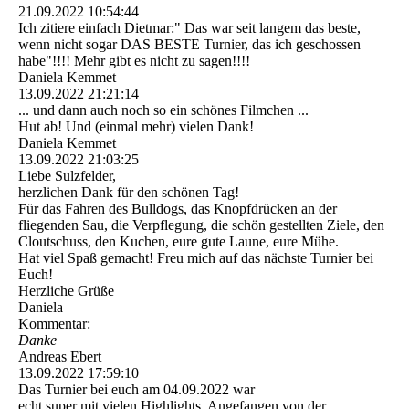
21.09.2022
10:54:44
Ich zitiere einfach Dietmar:" Das war seit langem das beste,
wenn nicht sogar DAS BESTE Turnier, das ich geschossen
habe"!!!! Mehr gibt es nicht zu sagen!!!!
Daniela Kemmet
13.09.2022
21:21:14
... und dann auch noch so ein schönes Filmchen ...
Hut ab! Und (einmal mehr) vielen Dank!
Daniela Kemmet
13.09.2022
21:03:25
Liebe Sulzfelder,
herzlichen Dank für den schönen Tag!
Für das Fahren des Bulldogs, das Knopfdrücken an der
fliegenden Sau, die Verpflegung, die schön gestellten Ziele, den
Cloutschuss, den Kuchen, eure gute Laune, eure Mühe.
Hat viel Spaß gemacht! Freu mich auf das nächste Turnier bei
Euch!
Herzliche Grüße
Daniela
Kommentar:
Danke
Andreas Ebert
13.09.2022
17:59:10
Das Turnier bei euch am 04.09.2022 war
echt super mit vielen Highlights. Angefangen von der